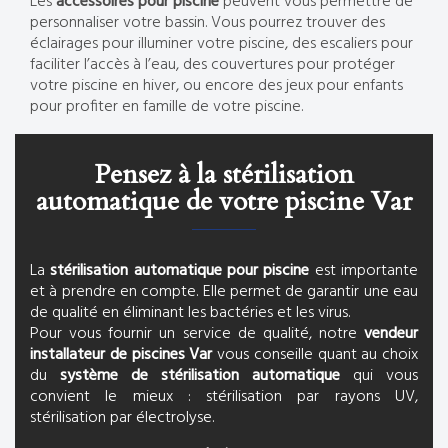
Les
accessoires pour piscine
peuvent vous permettre de
personnaliser votre bassin. Vous pourrez trouver des
éclairages pour illuminer votre piscine, des escaliers pour
faciliter l’accès à l’eau, des couvertures pour protéger
votre piscine en hiver, ou encore des jeux pour enfants
pour profiter en famille de votre piscine.
Pensez à la stérilisation
automatique de votre piscine Var
La
stérilisation automatique pour piscine
est importante
et à prendre en compte. Elle permet de garantir une eau
de qualité en éliminant les bactéries et les virus.
Pour vous fournir un service de qualité, notre
vendeur
installateur de piscines Var
vous conseille quant au choix
du
système de stérilisation automatique
qui vous
convient le mieux : stérilisation par rayons UV,
stérilisation par électrolyse.