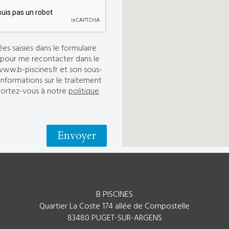
s saisies dans le formulaire
r pour me recontacter dans le
ww.b-piscines.fr et son sous-
informations sur le traitement
eportez-vous à notre
politique
B PISCINES
Quartier La Coste 174 allée de Compostelle
83480 PUGET-SUR-ARGENS