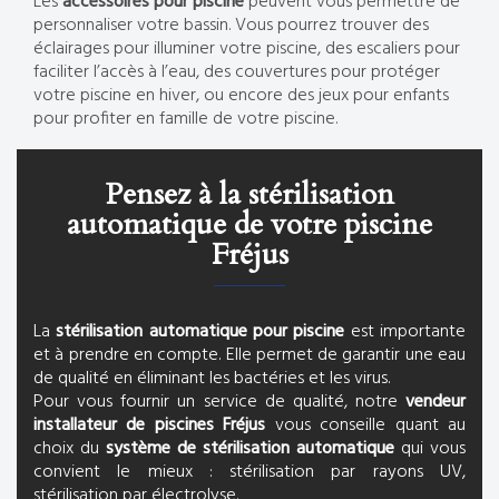
Les
accessoires pour piscine
peuvent vous permettre de
personnaliser votre bassin. Vous pourrez trouver des
éclairages pour illuminer votre piscine, des escaliers pour
faciliter l’accès à l’eau, des couvertures pour protéger
votre piscine en hiver, ou encore des jeux pour enfants
pour profiter en famille de votre piscine.
Pensez à la stérilisation
automatique de votre piscine
Fréjus
La
stérilisation automatique pour piscine
est importante
et à prendre en compte. Elle permet de garantir une eau
de qualité en éliminant les bactéries et les virus.
Pour vous fournir un service de qualité, notre
vendeur
installateur de piscines Fréjus
vous conseille quant au
choix du
système de stérilisation automatique
qui vous
convient le mieux : stérilisation par rayons UV,
stérilisation par électrolyse.