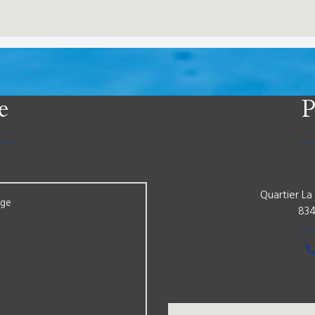
e
P
Quartier La
age
83