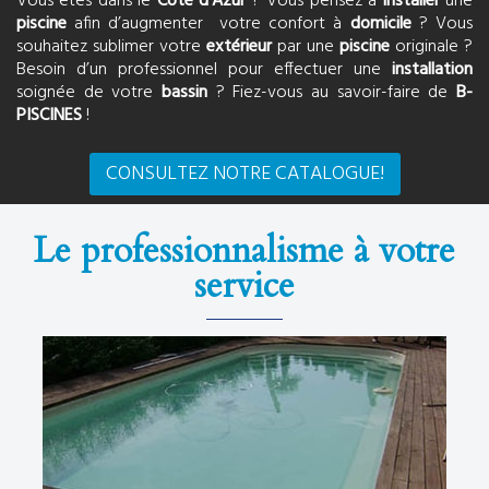
Vous êtes dans le
Côte d’Azur
? Vous pensez à
installer
une
piscine
afin d’augmenter votre confort à
domicile
? Vous
souhaitez sublimer votre
extérieur
par une
piscine
originale ?
Besoin d’un professionnel pour effectuer une
installation
soignée de votre
bassin
? Fiez-vous au savoir-faire de
B-
PISCINES
!
CONSULTEZ NOTRE CATALOGUE!
Le professionnalisme à votre
service